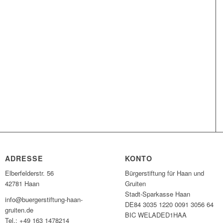
ADRESSE
KONTO
Elberfelderstr. 56
Bürgerstiftung für Haan und
42781 Haan
Gruiten
Stadt-Sparkasse Haan
info@buergerstiftung-haan-
DE84 3035 1220 0091 3056 64
gruiten.de
BIC WELADED1HAA
Tel.: +49 163 1478214