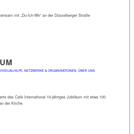
einsam mit „Du-Ich-Wir“ an der Düsselberger Straße
ÄUM
DIVIDUALHILFE
,
NETZWERKE & ORGANISATIONEN
,
ÜBER UNS
erte das Café International 10-jähriges Jubiläum mit etwa 100
n der Kirche