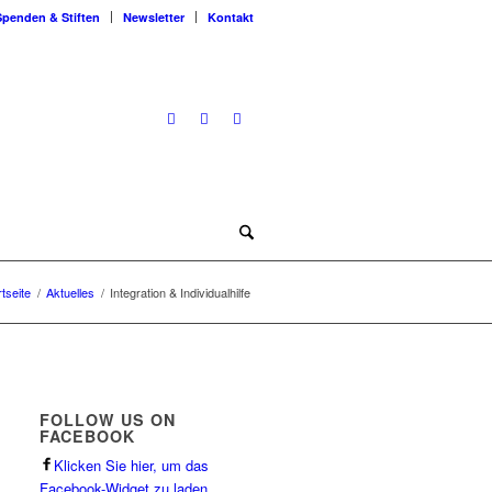
Spenden & Stiften
Newsletter
Kontakt
rtseite
/
Aktuelles
/
Integration & Individualhilfe
FOLLOW US ON
FACEBOOK
Klicken Sie hier, um das
Facebook-Widget zu laden