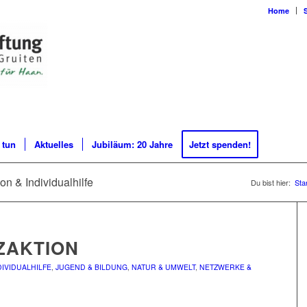
Home
 tun
Aktuelles
Jubiläum: 20 Jahre
Jetzt spenden!
ion & Individualhilfe
Du bist hier:
Sta
ZAKTION
DIVIDUALHILFE
,
JUGEND & BILDUNG
,
NATUR & UMWELT
,
NETZWERKE &