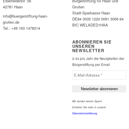
Elberfelderstr. 56
Bürgerstiftung für Haan und
42781 Haan
Gruiten
Stadt-Sparkasse Haan
info@buergerstiftung-haan-
DE84 3035 1220 0091 3056 64
gruiten.de
BIC WELADED1HAA
Tel.: +49 163 1478214
ABONNIEREN SIE
UNSEREN
NEWSLETTER
2-4x pro Jahr die Neuigkeiten der
Bürgerstiftung per Email
Wir senden keinen Spam!
Erfahren Sie mehr in unserer
Datenschutzerklärung
.