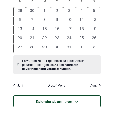
Navigat
Kalender
M
Montag
D
Dienstag
M
Mittwoch
D
Donnerstag
F
Freitag
S
Samstag
S
Sonntag
wählen.
und
von
0
0
0
0
0
0
0
29
30
1
2
3
4
5
Ansichten
Veranstaltungen
Veranstaltungen
Veranstaltungen
Veranstaltungen
Veranstaltungen
Veranstaltungen
Veranstaltungen
Veranstalt
Navigatio
0
0
0
0
0
0
0
6
7
8
9
10
11
12
Veranstaltungen
Veranstaltungen
Veranstaltungen
Veranstaltungen
Veranstaltungen
Veranstaltungen
Veranstaltu
0
0
0
0
0
0
0
13
14
15
16
17
18
19
Veranstaltungen
Veranstaltungen
Veranstaltungen
Veranstaltungen
Veranstaltungen
Veranstaltungen
Veranstaltu
0
0
0
0
0
0
0
20
21
22
23
24
25
26
Veranstaltungen
Veranstaltungen
Veranstaltungen
Veranstaltungen
Veranstaltungen
Veranstaltungen
Veranstaltu
0
0
0
0
0
0
0
27
28
29
30
31
1
2
Veranstaltungen
Veranstaltungen
Veranstaltungen
Veranstaltungen
Veranstaltungen
Veranstaltungen
Veranstalt
Es wurden keine Ergebnisse für diese Ansicht
gefunden. Hier geht es zu den
nächsten
Hinweis
bevorstehenden Veranstaltungen
.
Juni
Dieser Monat
Aug.
Kalender abonnieren