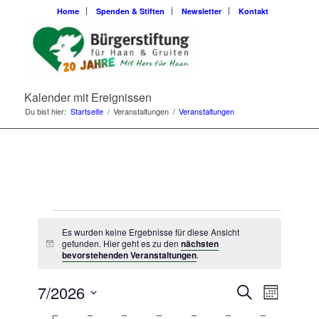
Home
Spenden & Stiften
Newsletter
Kontakt
Kalender mit Ereignissen
Du bist hier:
Startseite
/
Veranstaltungen
/
Veranstaltungen
Veranstaltungen
Es wurden keine Ergebnisse für diese Ansicht
gefunden. Hier geht es zu den
nächsten
Hinweis
bevorstehenden Veranstaltungen
.
Veransta
Veranst
7/2026
Suche
Monat
Ansicht
Suche
Datum