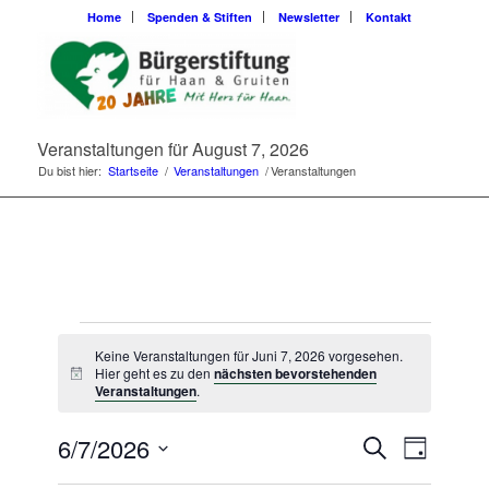
Home
Spenden & Stiften
Newsletter
Kontakt
Veranstaltungen für August 7, 2026
Du bist hier:
Startseite
/
Veranstaltungen
/
Veranstaltungen
Veranstaltungen
Keine Veranstaltungen für Juni 7, 2026 vorgesehen.
für
Hier geht es zu den
nächsten bevorstehenden
Hinweis
Veranstaltungen
.
Juni
Veransta
Veranst
6/7/2026
Suche
7,
Tag
Ansicht
Suche
Datum