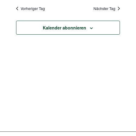
Navigat
2026
wählen.
und
Vorheriger Tag
Nächster Tag
Ansichten
Navigatio
Kalender abonnieren