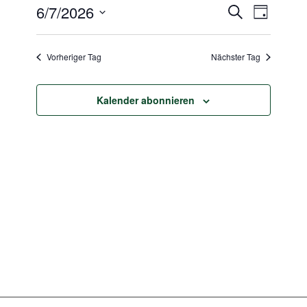
Juni
Veransta
Veranst
6/7/2026
Suche
7,
Tag
Ansicht
Suche
Datum
2026
Navigat
wählen.
und
Vorheriger Tag
Nächster Tag
Ansichten
Navigatio
Kalender abonnieren