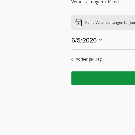
Veranstaltungen
Klima
Veranstaltunge
Keine Veranstaltungen für Jun
für
Hinweis
Juni
6/5/2026
5,
Datum
2026
wählen.
Vorheriger Tag