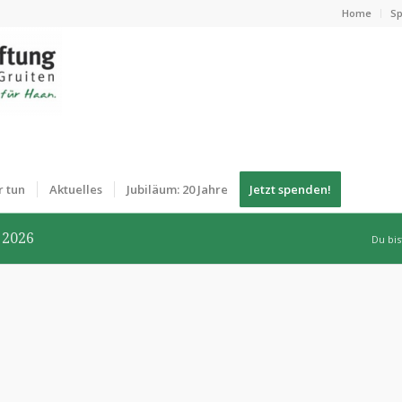
Home
Sp
r tun
Aktuelles
Jubiläum: 20 Jahre
Jetzt spenden!
 2026
Du bis