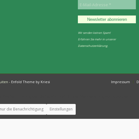
Wir senden keinen Spam!
Erfahren Sie mehr in unserer
Datenschutzerklärung
.
uiten -
Enfold Theme by Kriesi
Impressum
D
er Weiternutzung der Seite, stimmst Du der Verwendung von Cookies zu.
nur die Benachrichtigung
Einstellungen